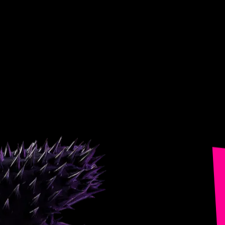
Entra.
Vive.
Baila.