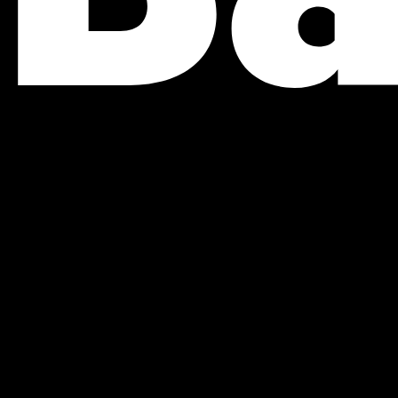
experiencias
se crean, se cuentan y se
vive