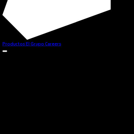
Productos
El Grupo
Careers
Donde las experiencias
se crean, se cuentan y se viven
Donde las 