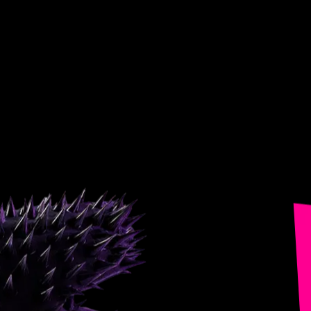
Entra.
Vive.
Baila.