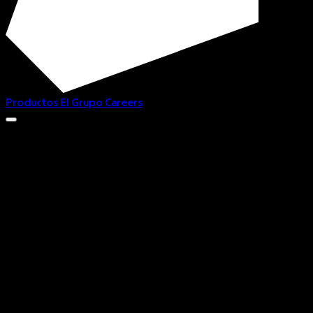
Productos
El Grupo
Careers
Donde las experiencias
se crean, se cuentan y se viven
Donde las 