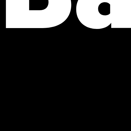
experiencias
se crean, se cuentan y se
vive