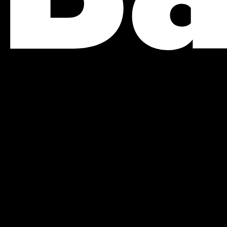
experiencias
se crean, se cuentan y se
vive