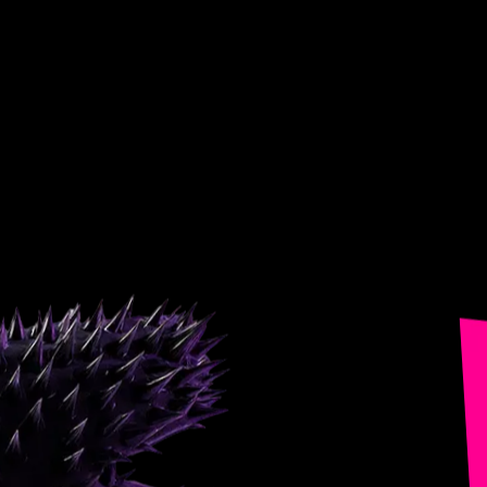
Entra.
Vive.
Baila.