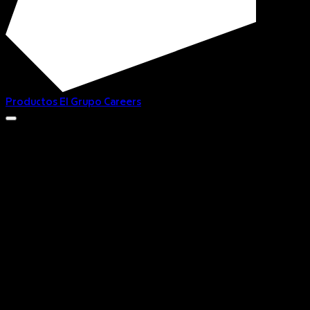
Productos
El Grupo
Careers
Donde las experiencias
se crean, se cuentan y se viven
Donde las 