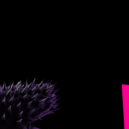
Entra.
Vive.
Baila.